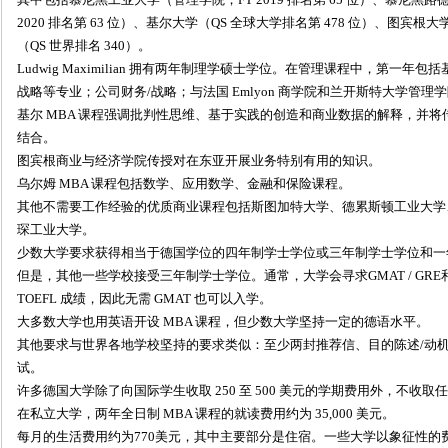
2020 排名第 63 位）、基尔大学（QS 全球大学排名第 478 位）、图宾根
（QS 世界排名 340）。
Ludwig Maximilian 拥有两年制理学硕士学位。在管理课程中，第一
战略等专业；公司财务/战略；与法国 Emlyon 商学院和兰开斯特大学管
基尔 MBA 课程强调批判性思维、基于实践的创造和商业数据的解释，并将传
结合。
图宾根商业与经济学院传授对在东亚开展业务特别有用的知识。
乌尔姆 MBA 课程包括数学、应用数学、金融和保险课程。
其他不需要工作经验的优质商业课程包括斯图加特大学、德累斯顿工业大学
琛工业大学。
少数大学要求获得相当于德国学位的四年制学士学位或三年制学士学位和一
但是，其他一些学校接受三年制学士学位。通常，大学会寻求GMAT / GRE和TO
TOEFL 成绩，因此无需 GMAT 也可以入学。
大多数大学也用英语开设 MBA 课程，但少数大学坚持一定的德语水平。
其他要求与世界各地学校坚持的要求类似：至少两封推荐信、目的陈述/动机
试。
许多德国大学除了向国际学生收取 250 至 500 美元的学期费用外，不
在私立大学，两年全日制 MBA 课程的就读费用约为 35,000 美元。
每月的生活费用约为770美元，其中主要部分是住宿。一些大学以象征性的