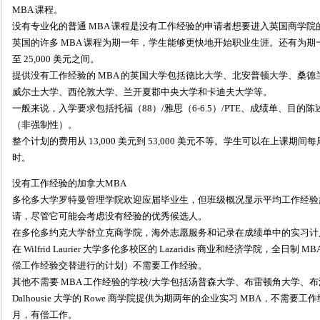
MBA 课程。
没有专业化的普通 MBA 课程是没有工作经验的申请者想要进入英国商学院
英国的许多 MBA 课程为期一年，学生能够更快地开始职业生涯。还有为期一年
至 25,000 美元之间。
提供没有工作经验的 MBA 的英国大学包括德比大学、北安普顿大学、桑
威尔士大学、西伦敦大学、兰开夏郡中央大学和卡迪夫大学等。
一般来说，入学要求包括托福（88）/雅思（6-6.5）/PTE、成绩单、目
（非强制性）。
整个计划的费用从 13,000 美元到 53,000 美元不等。学生可以在上课期间每
时。
没有工作经验的加拿大MBA
多伦多大学罗特曼管理学院欢迎应届毕业生，但班级概况显示平均工作经验
请，尽管它可能会考虑没有经验的优秀候选人。
在多伦多约克大学舒立克商学院，海外志愿服务和记录在成绩单中的实习计
在 Wilfrid Laurier 大学多伦多校区的 Lazaridis 商业和经济学院，
偿工作经验交替进行的计划）不需要工作经验。
其他不需要 MBA 工作经验的学校/大学包括汤普森大学、布雷顿角大学、
Dalhousie 大学的 Rowe 商学院提供为期两年的企业实习 MBA，不需要
月，有偿工作。