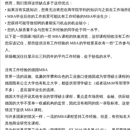
然而，我们觉得这些缺点多于这些优点：
• 如果没有实践知识，您将无法将您在商学院学到的知识与之前在工作场所
• MBA毕业后你的工作前景可能比有工作经验的MBA毕业生少；
• 您获得可能导致招聘的暑期实习机会的机会较小；
• 您的人脉质量不会与您有工作经验的同学处于同一水平。
以下是一些国家/地区的一些 MBA 课程的快速浏览，这些课程招收没有工
您应该记住，那些提供没有工作经验的 MBA 的学校更喜欢有一些“工作参
人。
班级概况往往显示出三到四年的平均工作经验，处于较低的水平。
没有工作经验的德国MBA
世界一流的设施、低廉的学费和出色的工业接口使德国成为管理硕士课程的
德国既有公立大学也有私立大学，都提供管理学硕士（或者说MiM等管理学
不多），是应届毕业生的选择。
德国大学还开设其他专业的管理硕士课程，重点是市场营销、金融、供应链
德国的大学不受单一权威机构的监管，因此没有相同的统一录取标准。这使
情况下提供 MBA 课程。
与许多国家的情况一样，一流的MBA课程坚持工作经验。但是，有些知名大
其他商业研究生课程。
其中包括慕尼黑工业大学（管理学院，FT 2019 排名第 65 位）、慕尼黑