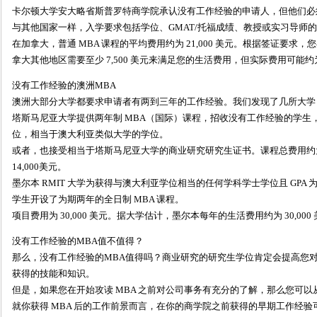
卡尔顿大学安大略省斯普罗特商学院承认没有工作经验的申请人，但他们必须
与其他国家一样，入学要求包括学位、GMAT/托福成绩、教授或实习导师
在加拿大，普通 MBA 课程的平均费用约为 21,000 美元。根据签证要求，您
拿大其他地区需要至少 7,500 美元来满足您的生活费用，但实际费用可能约为 1
没有工作经验的澳洲MBA
澳洲大部分大学都要求申请者有两到三年的工作经验。我们发现了几所大学
塔斯马尼亚大学提供两年制 MBA（国际）课程，招收没有工作经验的学生
位，相当于澳大利亚类似大学的学位。
或者，也接受相当于塔斯马尼亚大学的商业研究研究生证书。课程总费用约为 4
14,000美元。
墨尔本 RMIT 大学为获得与澳大利亚学位相当的任何学科学士学位且 GPA 为 1.0
学生开设了为期两年的全日制 MBA 课程。
项目费用为 30,000 美元。据大学估计，墨尔本每年的生活费用约为 30,000
没有工作经验的MBA值不值得？
那么，没有工作经验的MBA值得吗？商业研究的研究生学位肯定会提高您
获得的技能和知识。
但是，如果您在开始攻读 MBA 之前对公司事务有充分的了解，那么您可以从
就你获得 MBA 后的工作前景而言，在你的商学院之前获得的早期工作经